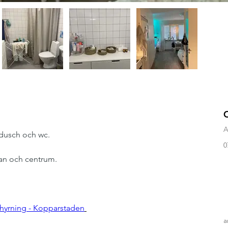
A
 dusch och wc.
0
lan och centrum.
hyrning - Kopparstaden
a