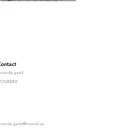
Contact
manda gadd
723282003
manda.gadd@hotmail.se