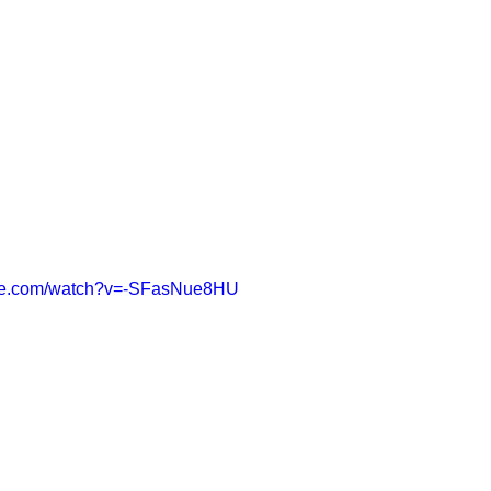
ube.com/watch?v=-SFasNue8HU