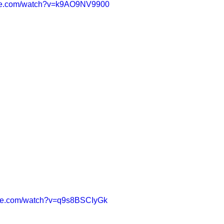
ube.com/watch?v=k9AO9NV9900
ube.com/watch?v=q9s8BSCIyGk