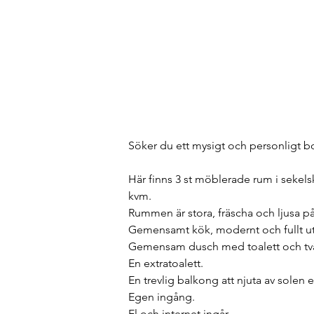
Söker du ett mysigt och personligt bo
Här finns 3 st möblerade rum i sekelsk
kvm.
Rummen är stora, fräscha och ljusa p
Gemensamt kök, modernt och fullt ut
Gemensam dusch med toalett och tvä
En extratoalett.
En trevlig balkong att njuta av solen
Egen ingång.
El och internet ingår.