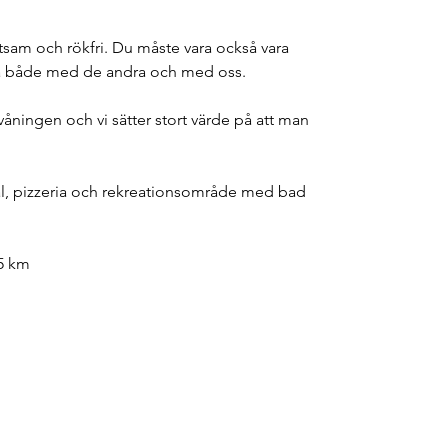
sam och rökfri. Du måste vara också vara 
a både med de andra och med oss.
våningen och vi sätter stort värde på att man 
ral, pizzeria och rekreationsområde med bad
15 km