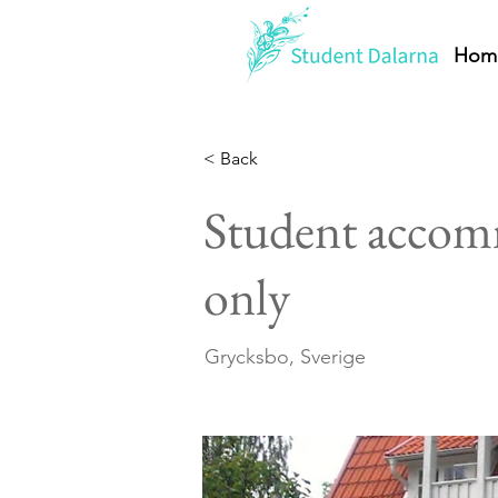
Hom
< Back
Student accom
only
Grycksbo, Sverige